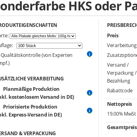
onderfarbe HKS oder P
RODUKTEIGENSCHAFTEN
PREISBERE
orte:
Preis
uflage:
Verarbeitung
Qualitätskontrolle (von Experten
Zusatzoption
mpf.)
Versand /
Verpackung /
USÄTZLICHE VERARBEITUNG
Bezahlung
Planmäßige Produktion
Rabattcode
inkl. kostenlosem Versand in DE)
Nettopreis
Priorisierte Produktion
19.00% MwSt
nkl. Express-Versand in DE)
Gesamtpreis
ERSAND & VERPACKUNG