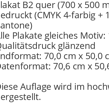
lakat B2 quer (700 x 500 m
edruckt (CMYK 4-farbig + 
antone)
lle Plakate gleiches Motiv
ualitätsdruck glänzend
ndformat: 70,0 cm x 50,0 
atenformat: 70,6 cm x 50,
iese Auflage wird im hoch
ergestellt.