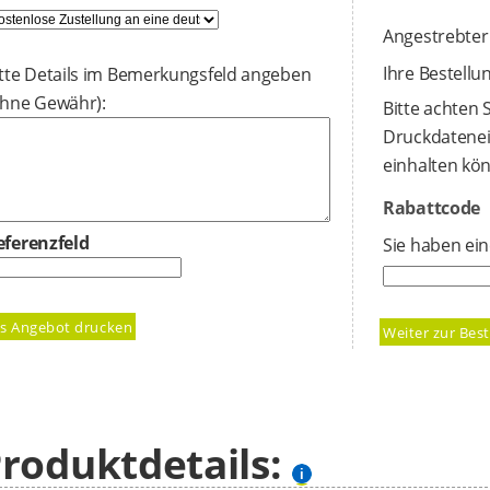
Angestrebter
Ihre Bestell
itte Details im Bemerkungsfeld angeben
ohne Gewähr):
Bitte achten 
Druckdatenei
einhalten kö
Rabattcode
eferenzfeld
Sie haben ein
roduktdetails: