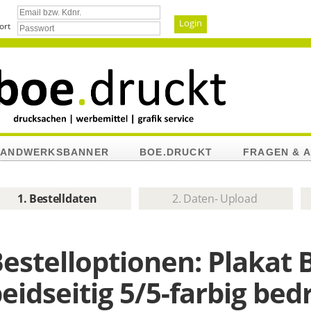
ort
HANDWERKSBANNER
BOE.DRUCKT
FRAGEN & 
che
1. Bestelldaten
2. Daten- Upload
estelloptionen:
Plakat 
eidseitig 5/5-farbig bed